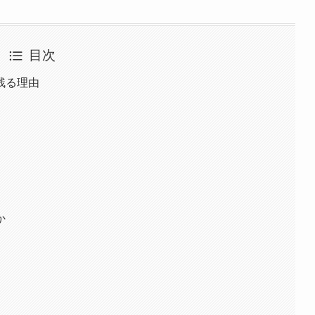
目次
残る理由
か