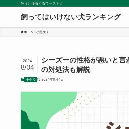
飼うと後悔するワースト犬
飼ってはいけない犬ランキング
ホーム
小型犬
シーズーの性格が悪いと言
2024
8/04
の対処法も解説
2024年8月4日
小型犬